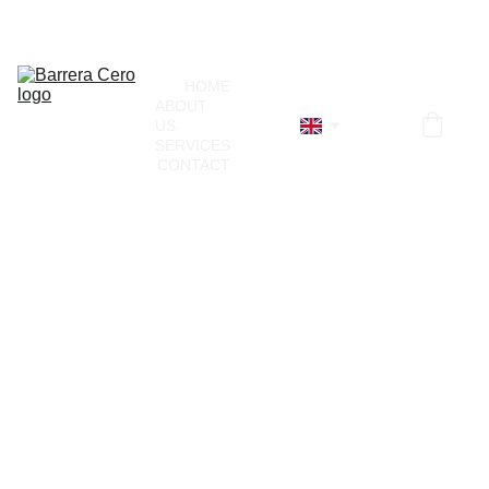
¡Únete a nuestro directorio!
HOME
ABOUT 
US
SERVICES
CONTACT