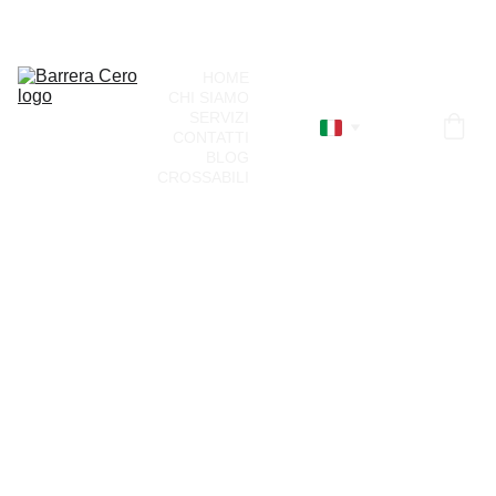
¡Únete a nuestro directorio!
HOME
CHI SIAMO
SERVIZI
CONTATTI
BLOG
CROSSABILI