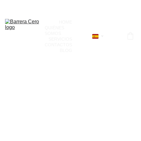
¡Únete a nuestro directorio!
HOME
QUIÉNES 
SOMOS
SERVICIOS
CONTACTOS
BLOG