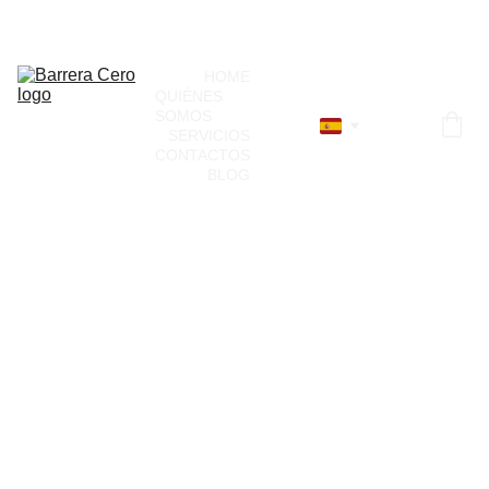
¡Únete a nuestro directorio!
HOME
QUIÉNES 
SOMOS
SERVICIOS
CONTACTOS
BLOG